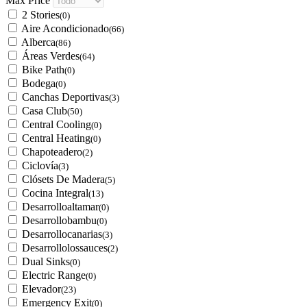
Max Price
2 Stories
(0)
Aire Acondicionado
(66)
Alberca
(86)
Áreas Verdes
(64)
Bike Path
(0)
Bodega
(0)
Canchas Deportivas
(3)
Casa Club
(50)
Central Cooling
(0)
Central Heating
(0)
Chapoteadero
(2)
Ciclovía
(3)
Clósets De Madera
(5)
Cocina Integral
(13)
Desarrolloaltamar
(0)
Desarrollobambu
(0)
Desarrollocanarias
(3)
Desarrollolossauces
(2)
Dual Sinks
(0)
Electric Range
(0)
Elevador
(23)
Emergency Exit
(0)