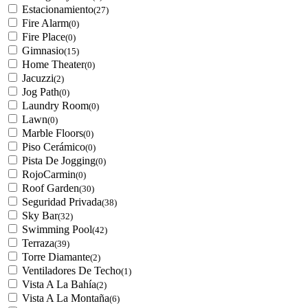
Estacionamiento
(27)
Fire Alarm
(0)
Fire Place
(0)
Gimnasio
(15)
Home Theater
(0)
Jacuzzi
(2)
Jog Path
(0)
Laundry Room
(0)
Lawn
(0)
Marble Floors
(0)
Piso Cerámico
(0)
Pista De Jogging
(0)
RojoCarmin
(0)
Roof Garden
(30)
Seguridad Privada
(38)
Sky Bar
(32)
Swimming Pool
(42)
Terraza
(39)
Torre Diamante
(2)
Ventiladores De Techo
(1)
Vista A La Bahía
(2)
Vista A La Montaña
(6)