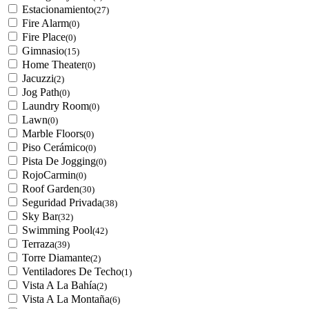
Estacionamiento
(27)
Fire Alarm
(0)
Fire Place
(0)
Gimnasio
(15)
Home Theater
(0)
Jacuzzi
(2)
Jog Path
(0)
Laundry Room
(0)
Lawn
(0)
Marble Floors
(0)
Piso Cerámico
(0)
Pista De Jogging
(0)
RojoCarmin
(0)
Roof Garden
(30)
Seguridad Privada
(38)
Sky Bar
(32)
Swimming Pool
(42)
Terraza
(39)
Torre Diamante
(2)
Ventiladores De Techo
(1)
Vista A La Bahía
(2)
Vista A La Montaña
(6)