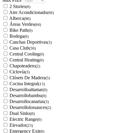
Max Price
2 Stories
(0)
Aire Acondicionado
(66)
Alberca
(86)
Áreas Verdes
(64)
Bike Path
(0)
Bodega
(0)
Canchas Deportivas
(3)
Casa Club
(50)
Central Cooling
(0)
Central Heating
(0)
Chapoteadero
(2)
Ciclovía
(3)
Clósets De Madera
(5)
Cocina Integral
(13)
Desarrolloaltamar
(0)
Desarrollobambu
(0)
Desarrollocanarias
(3)
Desarrollolossauces
(2)
Dual Sinks
(0)
Electric Range
(0)
Elevador
(23)
Emergency Exit
(0)