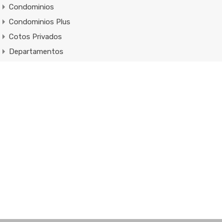
Condominios
Condominios Plus
Cotos Privados
Departamentos
Desarrollos
Lotes
Lotes de uso mixo
Macrolotes
Oficinas
Promociones
Propiedades Comerciales
Propiedades ecoturísticas
Propiedades en Dólares
Ranchos
Residencias De Lujo