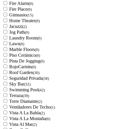
Fire Alarm
(0)
Fire Place
(0)
Gimnasio
(15)
Home Theater
(0)
Jacuzzi
(2)
Jog Path
(0)
Laundry Room
(0)
Lawn
(0)
Marble Floors
(0)
Piso Cerámico
(0)
Pista De Jogging
(0)
RojoCarmin
(0)
Roof Garden
(30)
Seguridad Privada
(38)
Sky Bar
(32)
Swimming Pool
(42)
Terraza
(39)
Torre Diamante
(2)
Ventiladores De Techo
(1)
Vista A La Bahía
(2)
Vista A La Montaña
(6)
Vista Al Mar
(2)