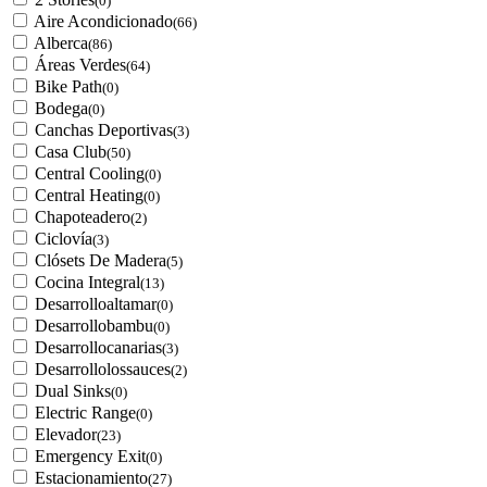
(0)
Aire Acondicionado
(66)
Alberca
(86)
Áreas Verdes
(64)
Bike Path
(0)
Bodega
(0)
Canchas Deportivas
(3)
Casa Club
(50)
Central Cooling
(0)
Central Heating
(0)
Chapoteadero
(2)
Ciclovía
(3)
Clósets De Madera
(5)
Cocina Integral
(13)
Desarrolloaltamar
(0)
Desarrollobambu
(0)
Desarrollocanarias
(3)
Desarrollolossauces
(2)
Dual Sinks
(0)
Electric Range
(0)
Elevador
(23)
Emergency Exit
(0)
Estacionamiento
(27)