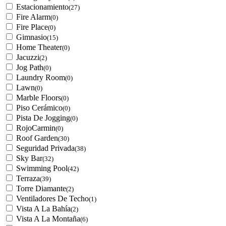
Estacionamiento
(27)
Fire Alarm
(0)
Fire Place
(0)
Gimnasio
(15)
Home Theater
(0)
Jacuzzi
(2)
Jog Path
(0)
Laundry Room
(0)
Lawn
(0)
Marble Floors
(0)
Piso Cerámico
(0)
Pista De Jogging
(0)
RojoCarmin
(0)
Roof Garden
(30)
Seguridad Privada
(38)
Sky Bar
(32)
Swimming Pool
(42)
Terraza
(39)
Torre Diamante
(2)
Ventiladores De Techo
(1)
Vista A La Bahía
(2)
Vista A La Montaña
(6)