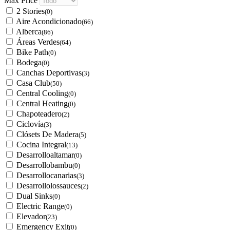
Max Price
2 Stories
(0)
Aire Acondicionado
(66)
Alberca
(86)
Áreas Verdes
(64)
Bike Path
(0)
Bodega
(0)
Canchas Deportivas
(3)
Casa Club
(50)
Central Cooling
(0)
Central Heating
(0)
Chapoteadero
(2)
Ciclovía
(3)
Clósets De Madera
(5)
Cocina Integral
(13)
Desarrolloaltamar
(0)
Desarrollobambu
(0)
Desarrollocanarias
(3)
Desarrollolossauces
(2)
Dual Sinks
(0)
Electric Range
(0)
Elevador
(23)
Emergency Exit
(0)