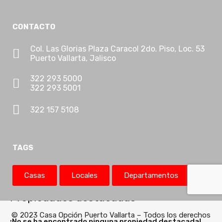
Lotes de uso mixo
Macrolotes
CONTACTO
Oficinas
Col. Las Glorias Plaza Caracol 2do. Piso, Loc. 53
Promociones
Puerto Vallarta, Jalisco
Propiedades Comerciales
322 293 5000
Propiedades ecoturísticas
322 293 5001
Propiedades en Dólares
Ranchos
322 157 5108
Residencias De Lujo
Terrenos
TAGS
Turistica Residencial
Villas
Casas
Locales
Departamentos
Propiedades destacadas
© 2023 Casa Opción Puerto Vallarta – Todos los derechos
¡No se ha encontrado ninguna propiedad destacada!