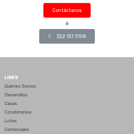
322 157 5108
Contáctanos
ó
Tipos de propiedad
322 157 5108
Bodegas
Casas
Casas Residencial Plus
Casas Residenciales
LINKS
Condominios
Quienes Somos
Condominios Plus
Desarrollos
Cotos Privados
Casas
Departamentos
Condominios
Desarrollos
Lotes
Lotes
Comerciales