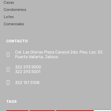
Cotos Privados
Casas
Departamentos
Condominios
Desarrollos
Lotes
Lotes
Comerciales
Lotes de uso mixo
Macrolotes
CONTACTO
Oficinas
Col. Las Glorias Plaza Caracol 2do. Piso, Loc. 53
Promociones
Puerto Vallarta, Jalisco
Propiedades Comerciales
322 293 5000
Propiedades ecoturísticas
322 293 5001
Propiedades en Dólares
Ranchos
322 157 5108
Residencias De Lujo
Terrenos
TAGS
Turistica Residencial