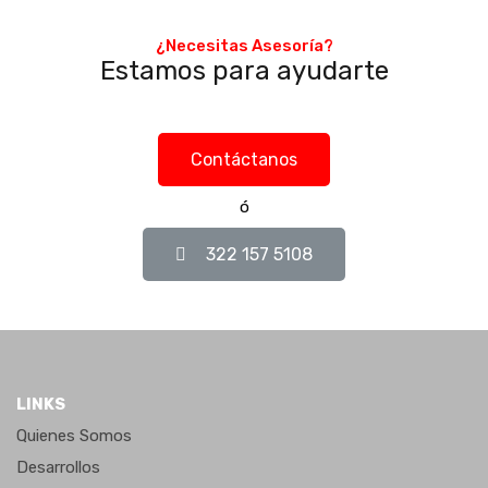
Agentes
¿Necesitas Asesoría?
Estamos para ayudarte
Broker Mario Madrigal
322 157 5108
Contáctanos
ó
Tipos de propiedad
322 157 5108
Bodegas
Casas
Casas Residencial Plus
Casas Residenciales
LINKS
Condominios
Quienes Somos
Condominios Plus
Desarrollos