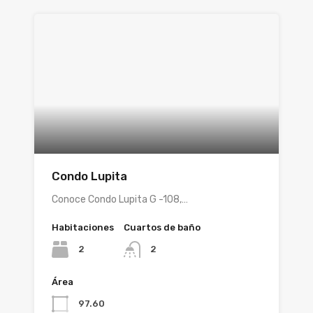
Condo Lupita
Conoce Condo Lupita G -108,…
Habitaciones
Cuartos de baño
2
2
Área
97.60