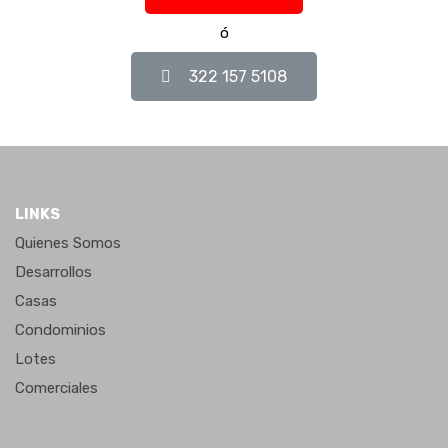
ó
Tipos de propiedad
322 157 5108
Bodegas
Casas
Casas Residencial Plus
Casas Residenciales
LINKS
Condominios
Quienes Somos
Condominios Plus
Desarrollos
Cotos Privados
Casas
Departamentos
Condominios
Desarrollos
Lotes
Lotes
Comerciales
Lotes de uso mixo
Macrolotes