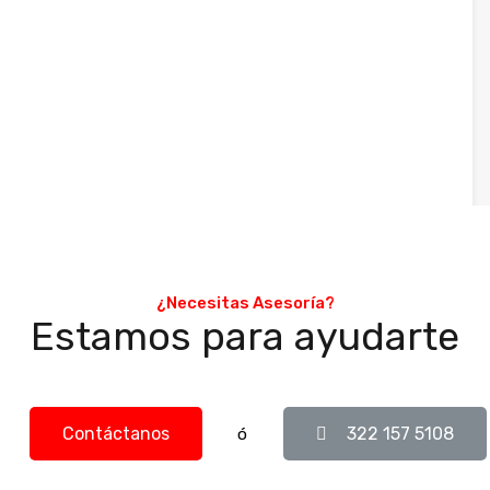
¿Necesitas Asesoría?
Estamos para ayudarte
Contáctanos
322 157 5108
ó
Tipo De Propiedad
Ubicación De La Propiedad